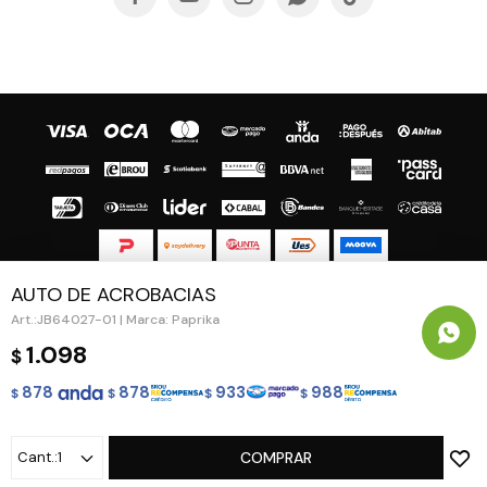
AUTO DE ACROBACIAS
© Copyright 2026 / Guapa - Paprika
JB64027-01 | Marca: Paprika
1.098
$
878
878
933
988
$
$
$
$
Fenicio
1
COMPRAR