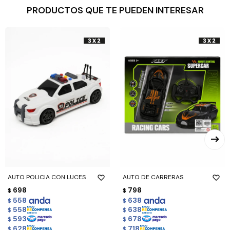
PRODUCTOS QUE TE PUEDEN INTERESAR
AUTO POLICIA CON LUCES
AUTO DE CARRERAS
698
798
$
$
558
638
$
$
558
638
$
$
593
678
$
$
628
718
$
$