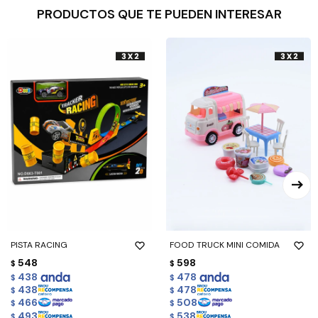
PRODUCTOS QUE TE PUEDEN INTERESAR
PISTA RACING
FOOD TRUCK MINI COMIDA
548
598
$
$
438
478
$
$
438
478
$
$
466
508
$
$
493
538
$
$