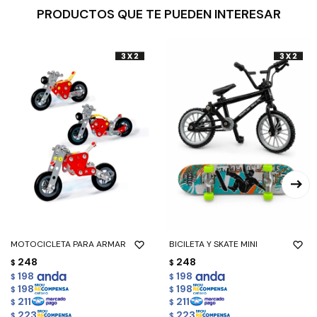
PRODUCTOS QUE TE PUEDEN INTERESAR
MOTOCICLETA PARA ARMAR
BICILETA Y SKATE MINI
248
248
$
$
198
198
$
$
198
198
$
$
211
211
$
$
223
223
$
$