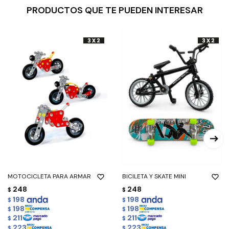
PRODUCTOS QUE TE PUEDEN INTERESAR
MOTOCICLETA PARA ARMAR
BICILETA Y SKATE MINI
248
248
$
$
198
198
$
$
198
198
$
$
211
211
$
$
223
223
$
$