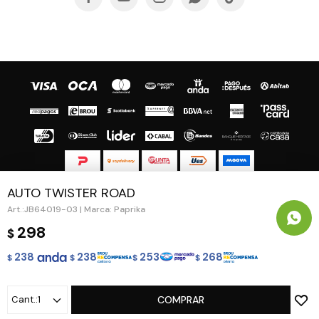
AUTO TWISTER ROAD
© Copyright 2026 / Guapa - Paprika
JB64019-03 | Marca: Paprika
298
$
238
238
253
268
$
$
$
$
Fenicio
1
COMPRAR