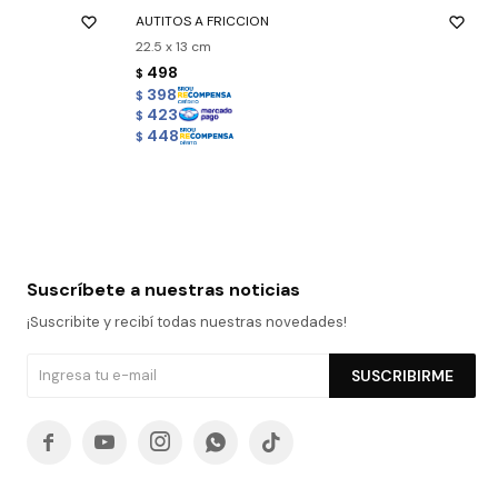
AUTITOS A FRICCION
22.5 x 13 cm
498
$
398
$
423
$
448
$
Suscríbete a nuestras noticias
¡Suscribite y recibí todas nuestras novedades!
SUSCRIBIRME




