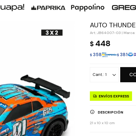
AUTO THUNDE
JB64007-03
|
Marca:
448
$
358
381
$
$
C
1
ENVÍOS EXPRESS
DESCRIPCIÓN
21 x 10 x 10 cm