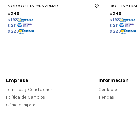
MOTOCICLETA PARA ARMAR
BICILETA Y SKAT
248
248
$
$
198
198
$
$
211
211
$
$
223
223
$
$
Empresa
Información
Términos y Condiciones
Contacto
Política de Cambios
Tiendas
Cómo comprar