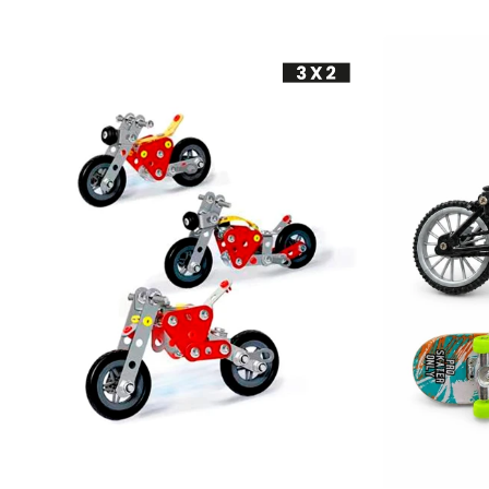
-
+
-
+