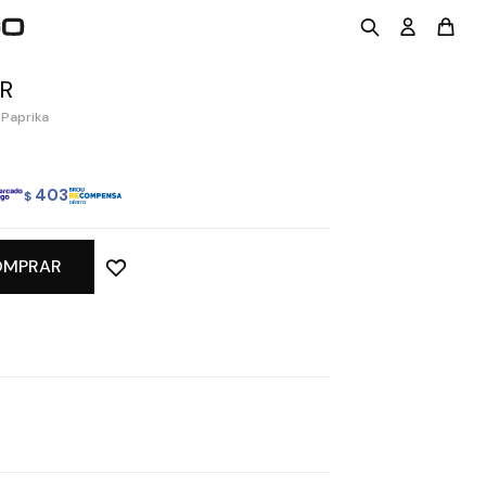
R
 Paprika
403
$
OMPRAR