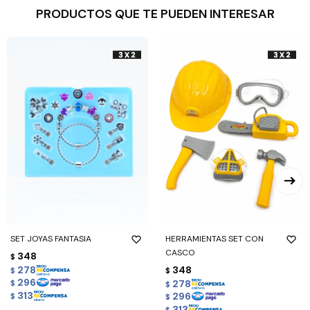
PRODUCTOS QUE TE PUEDEN INTERESAR
SET JOYAS FANTASIA
HERRAMIENTAS SET CON
CASCO
348
$
278
348
$
$
296
278
$
$
313
296
$
$
313
$