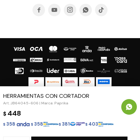





HERRAMIENTAS CON CORTADOR
© Copyright 2026 / Guapa - Paprika
JB64045-606 | Marca: Paprika
448
$
358
358
381
403
$
$
$
$
Fenicio