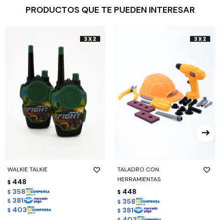
PRODUCTOS QUE TE PUEDEN INTERESAR
WALKIE TALKIE
TALADRO CON
HERRAMIENTAS
448
$
358
448
$
$
381
358
$
$
403
381
$
$
403
$