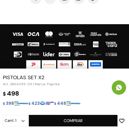
PISTOLAS SET X2
© Copyright 2026 / Guapa - Paprika
JB64035-03 | Marca: Paprika
498
$
398
423
448
$
$
$
Fenicio
1
COMPRAR