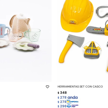
-
+
HERRAMIENTAS SET CON CASCO
348
$
278
$
278
$
296
$