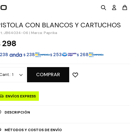
PISTOLA CON BLANCOS Y CARTUCHOS
JB64034-06
|
Marca: Paprika
298
$
238
238
253
268
$
$
$
COMPRAR
1
ENVÍOS EXPRESS
DESCRIPCIÓN
MÉTODOS Y COSTOS DE ENVÍO