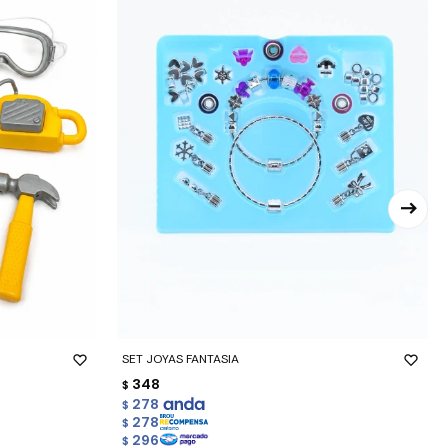
-
+
SET JOYAS FANTASIA
348
$
278
$
278
$
296
$