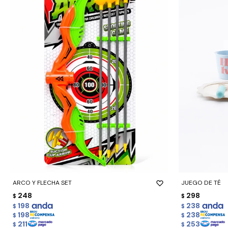
-
+
-
+
ARCO Y FLECHA SET
JUEGO DE TÉ
248
298
$
$
198
238
$
$
198
238
$
$
211
253
$
$