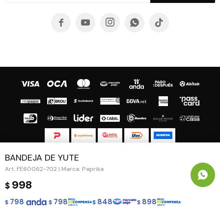





BANDEJA DE YUTE
© Copyright 2026 / Guapa - Paprika
FE60062-702 | Marca: Paprika
998
$
798
798
848
898
$
$
$
$