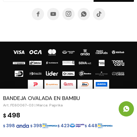





BANDEJA OVALADA EN BAMBU
© Copyright 2026 / Guapa - Paprika
FE60067-03 | Marca: Paprika
498
$
398
398
423
448
$
$
$
$