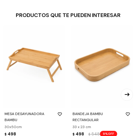
PRODUCTOS QUE TE PUEDEN INTERESAR
MESA DESAYUNADORA
BANDEJA BAMBU
BAMBU
RECTANGULAR
30x50cm
33 x 23 cm
498
498
548
9
$
$
$