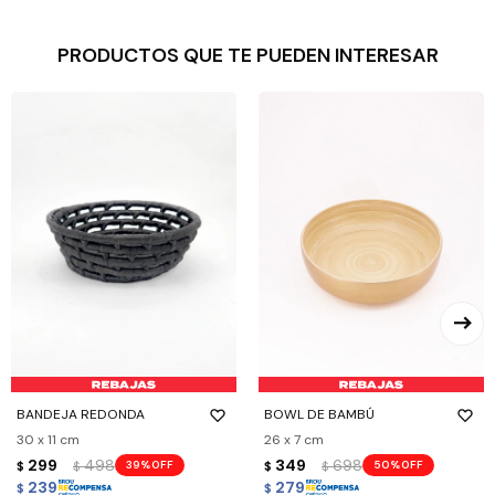
PRODUCTOS QUE TE PUEDEN INTERESAR
BANDEJA REDONDA
BOWL DE BAMBÚ
30 x 11 cm
26 x 7 cm
299
498
349
698
39
50
$
$
$
$
239
279
$
$