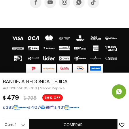





BANDEJA REDONDA TEJIDA
© Copyright 2026 / Guapa - Paprika
H2H55009-700 | Marca: Paprika
479
798
$
39
$
383
407
431
$
$
$
Fenicio
1
COMPRAR