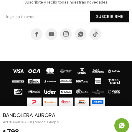
¡Suscribite y recibí todas nuestras novedades!
SUSCRIBIRME





BANDOLERA AURORA
© Copyright 2026 / Guapa - Paprika
UA63007-01 | Marca: Guapa
798