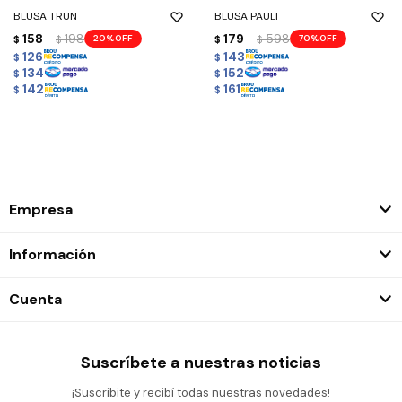
BLUSA TRUN
BLUSA PAULI
158
198
179
598
20
70
$
$
$
$
126
143
$
$
134
152
$
$
142
161
$
$
Empresa
Información
Cuenta
Suscríbete a nuestras noticias
¡Suscribite y recibí todas nuestras novedades!