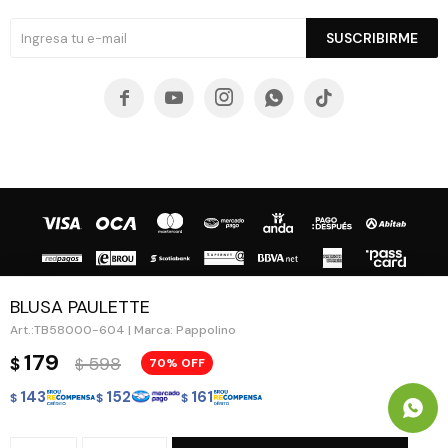
SUSCRIBIRME





BLUSA PAULETTE
TB58000-604 | Marca: Pappolino
179
598
$
70
$
© Copyright 2026 / Guapa - Paprika
143
152
161
$
$
$