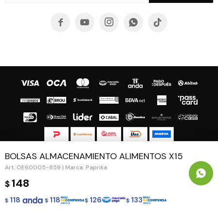





BOLSAS ALMACENAMIENTO ALIMENTOS X15
© Copyright 2026 / Guapa - Paprika
OE60005-859 | Marca: Paprika
148
$
118
118
126
133
$
$
$
$