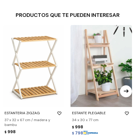
PRODUCTOS QUE TE PUEDEN INTERESAR
ESTANTERIA ZIGZAG
ESTANTE PLEGABLE
37 x 32 x 67 cm / madera y
34 x 30 x 77 cm
bambu
998
$
998
$
798
$