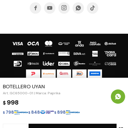





BOTELLERO UYAN
© Copyright 2026 / Guapa - Paprika
GC65000-01 | Marca: Paprika
998
$
798
848
898
$
$
$
Fenicio