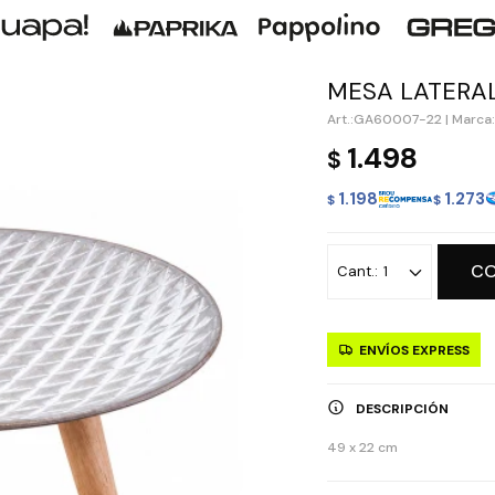
MESA LATERAL
GA60007-22
|
Marca:
1.498
$
1.198
1.273
$
$
C
1
ENVÍOS EXPRESS
DESCRIPCIÓN
49 x 22 cm