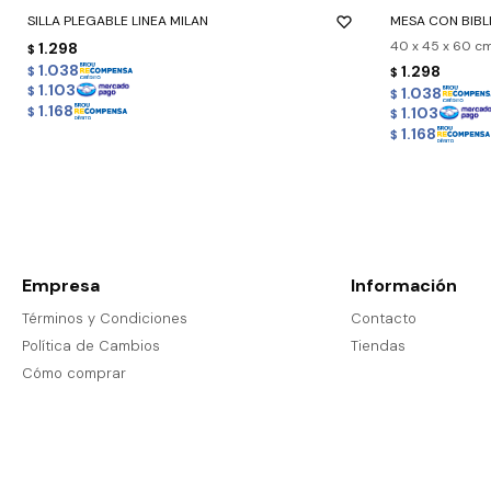
SILLA PLEGABLE LINEA MILAN
MESA CON BIBL
40 x 45 x 60 c
1.298
$
1.038
1.298
$
$
1.103
1.038
$
$
1.168
1.103
$
$
1.168
$
Empresa
Información
Términos y Condiciones
Contacto
Política de Cambios
Tiendas
Cómo comprar