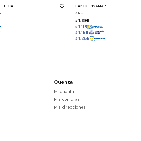
IOTECA
BANCO PINAMAR
m
41cm
1.398
$
1.118
$
1.188
$
1.258
$
Cuenta
Mi cuenta
Mis compras
Mis direcciones