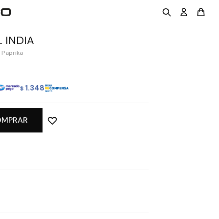
 INDIA
 Paprika
1.348
$
OMPRAR