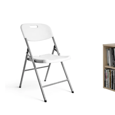
-
+
-
+