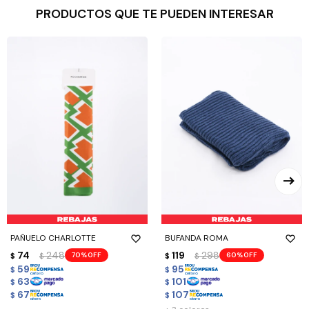
PRODUCTOS QUE TE PUEDEN INTERESAR
PAÑUELO CHARLOTTE
BUFANDA ROMA
74
248
119
298
70
60
$
$
$
$
59
95
$
$
63
101
$
$
67
107
$
$