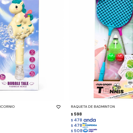
-
+
ICORNIO
RAQUETA DE BADMINTON
598
$
478
$
478
$
508
$