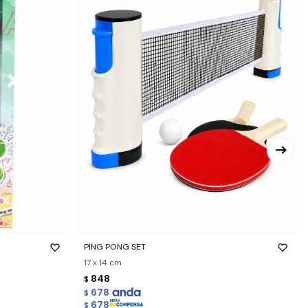
-
+
PING PONG SET
17 x 14 cm
848
$
678
$
678
$