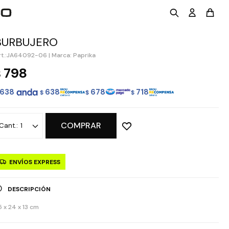
BURBUJERO
JA64092-06
|
Marca: Paprika
798
$
638
638
678
718
$
$
$
COMPRAR
1
ENVÍOS EXPRESS
DESCRIPCIÓN
5 x 24 x 13 cm