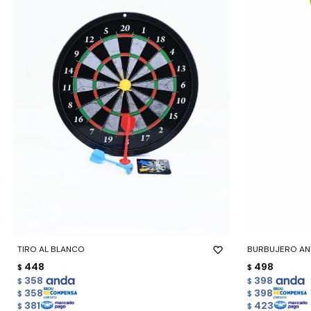
-
+
-
+
TIRO AL BLANCO
BURBUJERO A
448
498
$
$
358
398
$
$
358
398
$
$
381
423
$
$