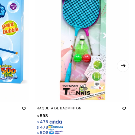
-
+
RAQUETA DE BADMINTON
598
$
478
$
478
$
508
$