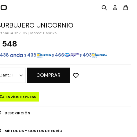
BURBUJERO UNICORNIO
JA64057-02
|
Marca: Paprika
548
$
438
438
466
493
$
$
$
COMPRAR
1
ENVÍOS EXPRESS
DESCRIPCIÓN
MÉTODOS Y COSTOS DE ENVÍO