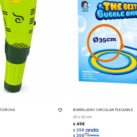
-
+
NTORCHA
BURBUJERO CIRCULAR PLEGABLE
22 x 22 cm
498
$
398
$
398
$