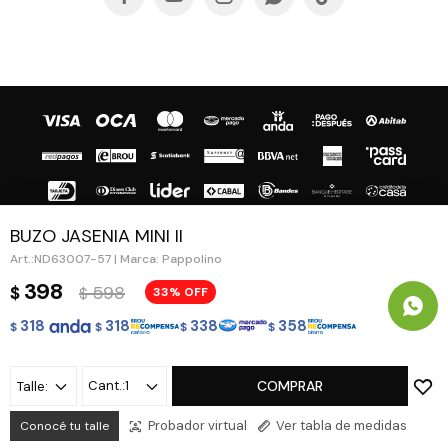
BUZO JASENIA MINI II
ND63007-57 | Marca: Pappolino
© Copyright 2026 / Guapa - Paprika
398
598
$
33
$
318
318
338
358
$
$
$
$
1
COMPRAR
Talle:
Fenicio
Probador virtual
Ver tabla de medidas
Conocé tu talle