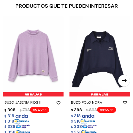
PRODUCTOS QUE TE PUEDEN INTERESAR
BUZO JASENIA KIDS II
BUZO POLO NORA
398
798
398
898
50
55
$
$
$
$
318
318
$
$
318
318
$
$
338
338
$
$
358
358
$
$