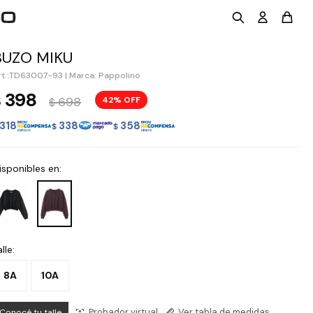
BUZO MIKU
TD63007-93
|
Marca: Pappolino
398
$
698
42
$
318
338
358
$
$
isponibles en:
lle:
8A
10A
Probador virtual
Ver tabla de medidas
Conocé tu talle