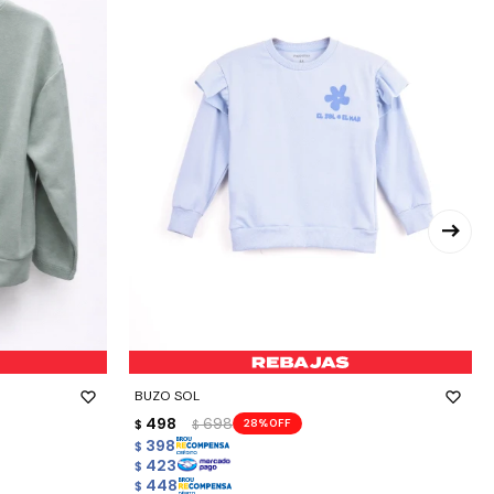
-
+
BUZO SOL
498
698
28
$
$
398
$
423
$
448
$