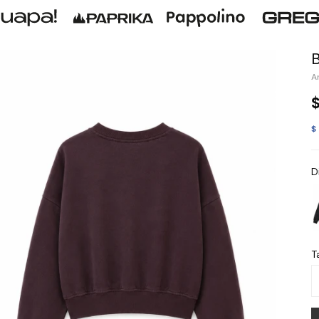
$
D
Ta