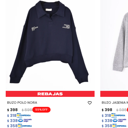
-
+
-
+
BUZO POLO NORA
BUZO JASENIA MI
398
898
398
598
55
$
$
$
$
318
318
$
$
338
338
$
$
358
358
$
$