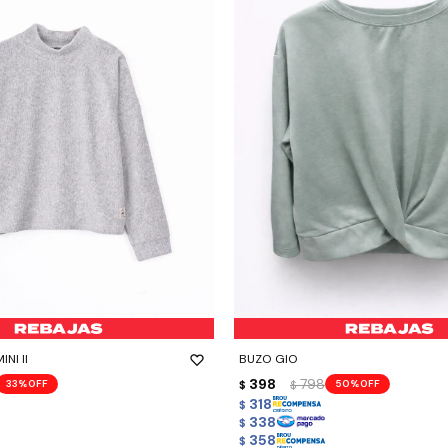
-
+
NI II
BUZO GIO
398
798
33
50
$
$
318
$
338
$
358
$