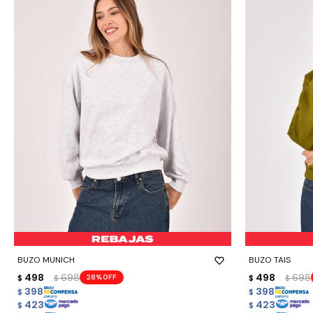
-
+
-
+
BUZO MUNICH
BUZO TAIS
498
698
498
698
28
$
$
$
$
398
398
$
$
423
423
$
$