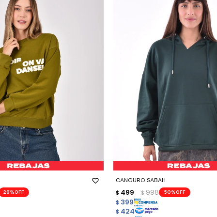
-
+
CANGURO SABAH
499
998
28
50
$
$
399
$
424
$