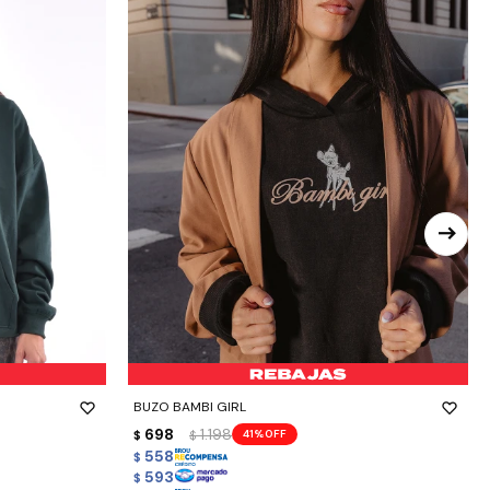
-
+
BUZO BAMBI GIRL
698
1.198
41
$
$
558
$
593
$