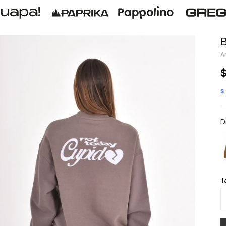
$
D
Ta