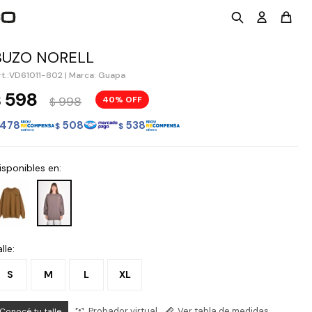
BUZO NORELL
VD61011-802
|
Marca: Guapa
598
$
998
40
$
478
508
538
$
$
isponibles en:
lle:
S
M
L
XL
Probador virtual
Ver tabla de medidas
Conocé tu talle