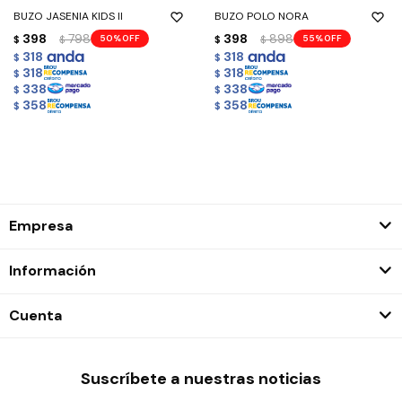
BUZO JASENIA KIDS II
BUZO POLO NORA
398
798
398
898
50
55
$
$
$
$
318
318
$
$
318
318
$
$
338
338
$
$
358
358
$
$
Empresa
Información
Cuenta
Suscríbete a nuestras noticias