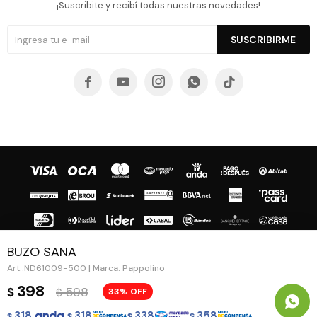
¡Suscribite y recibí todas nuestras novedades!
SUSCRIBIRME





BUZO SANA
ND61009-500 | Marca: Pappolino
© Copyright 2026 / Guapa - Paprika
398
598
$
33
$
318
318
338
358
$
$
$
$