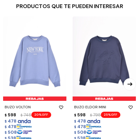
PRODUCTOS QUE TE PUEDEN INTERESAR
BUZO VOLTON
BUZO ELDOR MINI
598
748
598
798
20
25
$
$
$
$
478
478
$
$
478
478
$
$
508
508
$
$
538
538
$
$