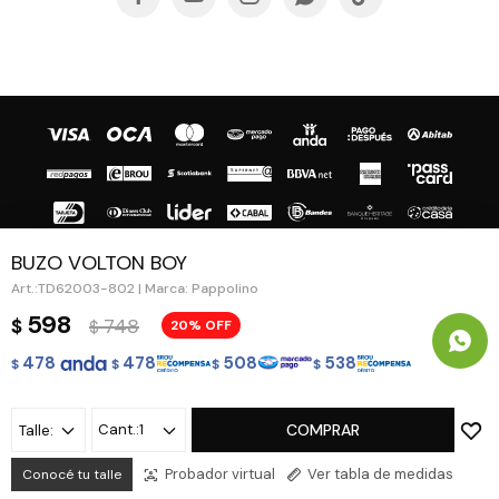
BUZO VOLTON BOY
TD62003-802 | Marca: Pappolino
© Copyright 2026 / Guapa - Paprika
598
748
$
20
$
478
478
508
538
$
$
$
$
1
COMPRAR
Talle:
Fenicio
Probador virtual
Ver tabla de medidas
Conocé tu talle