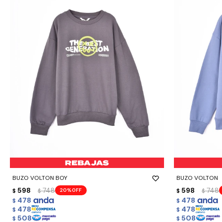
-
+
-
+
BUZO VOLTON BOY
BUZO VOLTON
598
748
598
748
20
$
$
$
$
478
478
$
$
478
478
$
$
508
508
$
$