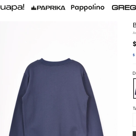
$
D
Ta