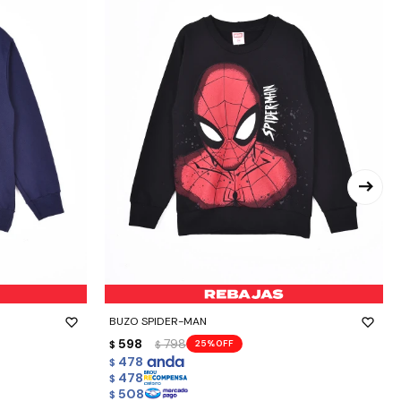
-
+
BUZO SPIDER-MAN
598
798
25
$
$
478
$
478
$
508
$