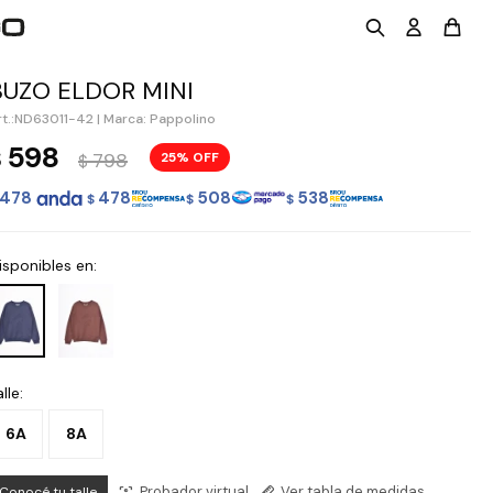
BUZO ELDOR MINI
ND63011-42
|
Marca: Pappolino
598
$
798
25
$
478
478
508
538
$
$
$
isponibles en:
lle:
6A
8A
Probador virtual
Ver tabla de medidas
Conocé tu talle