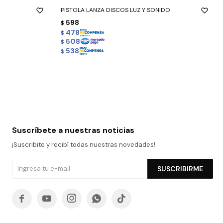
PISTOLA LANZA DISCOS LUZ Y SONIDO
598
$
478
$
508
$
538
$
Suscríbete a nuestras noticias
¡Suscribite y recibí todas nuestras novedades!
SUSCRIBIRME




