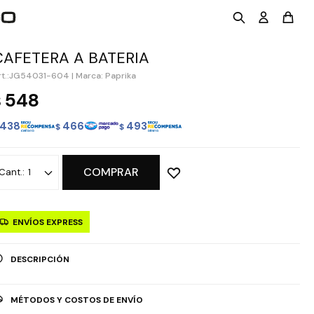
CAFETERA A BATERIA
JG54031-604
|
Marca: Paprika
548
$
438
466
493
$
$
COMPRAR
1
ENVÍOS EXPRESS
DESCRIPCIÓN
MÉTODOS Y COSTOS DE ENVÍO