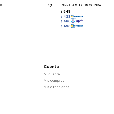
SB
PARRILLA SET CON COMIDA
548
$
438
$
466
$
493
$
Cuenta
Mi cuenta
Mis compras
Mis direcciones