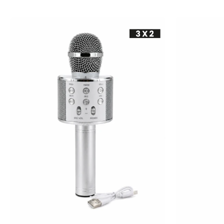
-
+
-
+