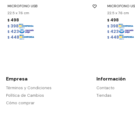
MICROFONO USB
MICROFONO U
22.5 x 7.6 cm
22.5 x 7.6 cm
498
498
$
$
398
398
$
$
423
423
$
$
448
448
$
$
Empresa
Información
Términos y Condiciones
Contacto
Política de Cambios
Tiendas
Cómo comprar