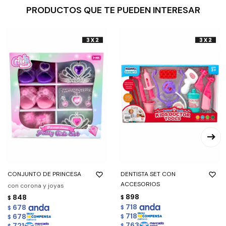
PRODUCTOS QUE TE PUEDEN INTERESAR
CONJUNTO DE PRINCESA
DENTISTA SET CON
ACCESORIOS
con corona y joyas
898
848
$
$
718
678
$
$
718
678
$
$
763
721
$