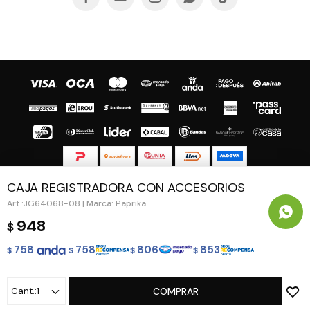
CAJA REGISTRADORA CON ACCESORIOS
© Copyright 2026 / Guapa - Paprika
JG64068-08 | Marca: Paprika
948
$
758
758
806
853
$
$
$
$
Fenicio
1
COMPRAR