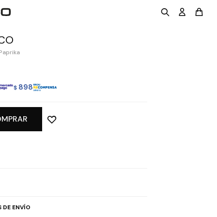
ICO
Paprika
898
$
OMPRAR
 DE ENVÍO