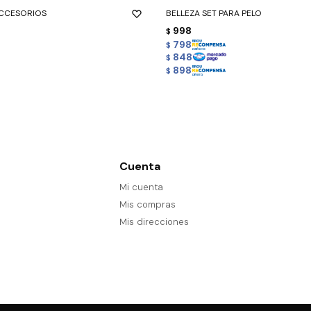
ACCESORIOS
BELLEZA SET PARA PELO
998
$
798
$
848
$
898
$
Cuenta
Mi cuenta
Mis compras
Mis direcciones