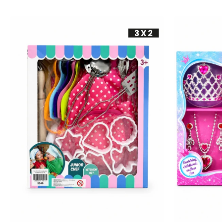
-
+
-
+