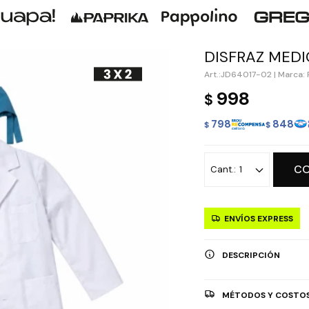
DISFRAZ MED
JD64017-02
|
Marca: 
998
$
798
848
$
$
C
1
ENVÍOS EXPRESS
DESCRIPCIÓN
MÉTODOS Y COSTOS