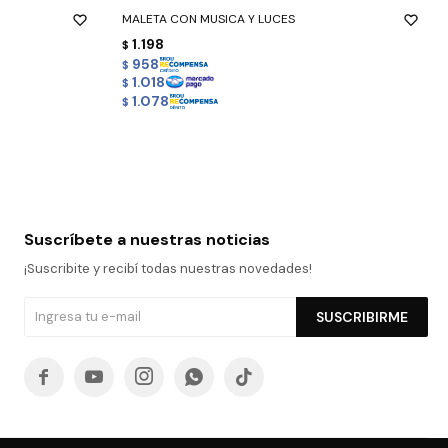
MALETA CON MUSICA Y LUCES
1.198
$
958
$
1.018
$
1.078
$
Suscríbete a nuestras noticias
¡Suscribite y recibí todas nuestras novedades!
SUSCRIBIRME




