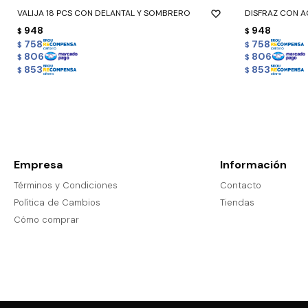
VALIJA 18 PCS CON DELANTAL Y SOMBRERO
DISFRAZ CON 
948
948
$
$
758
758
$
$
806
806
$
$
853
853
$
$
Empresa
Información
Términos y Condiciones
Contacto
Política de Cambios
Tiendas
Cómo comprar