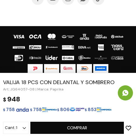
VALIJA 18 PCS CON DELANTAL Y SOMBRERO
© Copyright 2026 / Guapa - Paprika
JG64057-08 | Marca: Paprika
948
$
758
758
806
853
$
$
$
$
Fenicio
1
COMPRAR