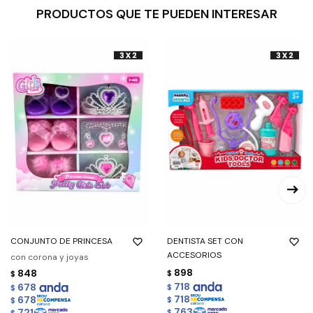
PRODUCTOS QUE TE PUEDEN INTERESAR
CONJUNTO DE PRINCESA
DENTISTA SET CON
ACCESORIOS
con corona y joyas
898
848
$
$
718
678
$
$
718
678
$
$
763
721
$