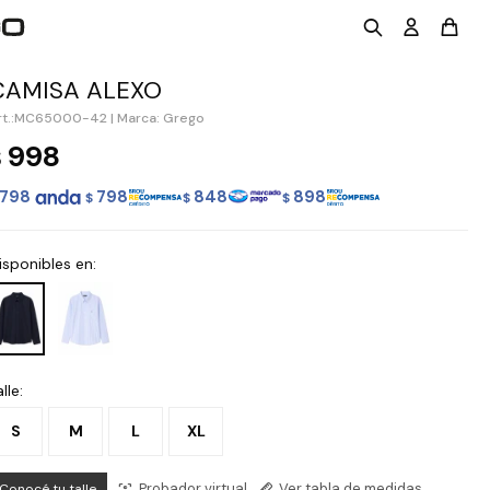
CAMISA ALEXO
MC65000-42
|
Marca: Grego
998
$
798
798
848
898
$
$
$
isponibles en:
lle:
S
M
L
XL
Probador virtual
Ver tabla de medidas
Conocé tu talle