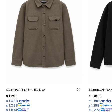
-
+
-
+
SOBRECAMISA MATEO LISA
SOBRECAMISA 
1.298
1.498
$
$
1.038
1.198
$
$
1.038
1.198
$
$
1.103
1.273
$
$