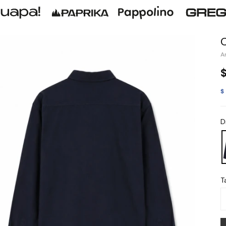
$
D
Ta