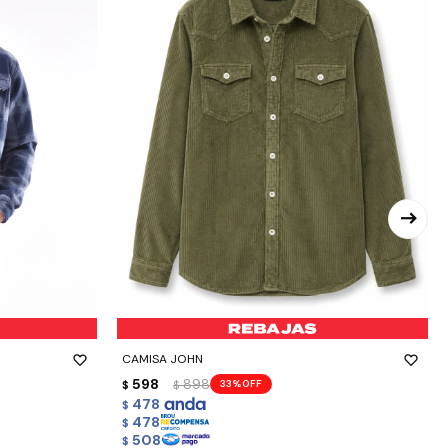
-
+
CAMISA JOHN
598
898
33
$
$
478
$
478
$
508
$