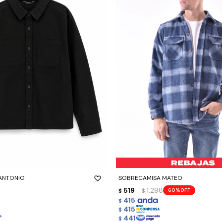
-
+
ANTONIO
SOBRECAMISA MATEO
519
1.298
60
$
$
415
$
415
$
441
$