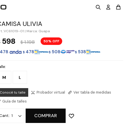
CAMISA ULIVIA
VC61019-01
|
Marca: Guapa
598
$
1.198
50
$
478
478
508
538
$
$
$
lle:
M
L
Probador virtual
Ver tabla de medidas
Conocé tu talle
Guía de talles
COMPRAR
1