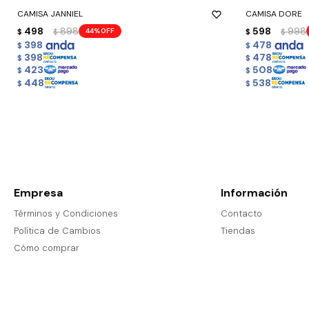
CAMISA JANNIEL
CAMISA DORE
498
898
598
998
44
$
$
$
$
398
478
$
$
398
478
$
$
423
508
$
$
448
538
$
$
Empresa
Información
Términos y Condiciones
Contacto
Política de Cambios
Tiendas
Cómo comprar