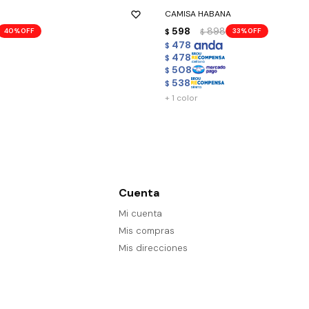
CAMISA HABANA
598
898
40
33
$
$
478
$
478
$
508
$
538
$
+ 1 color
Cuenta
Mi cuenta
Mis compras
Mis direcciones