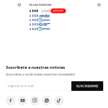
BLUSA RAMONA
698
998
30
$
$
558
$
558
$
593
$
628
$
Suscríbete a nuestras noticias
¡Suscribite y recibí todas nuestras novedades!
SUSCRIBIRME




