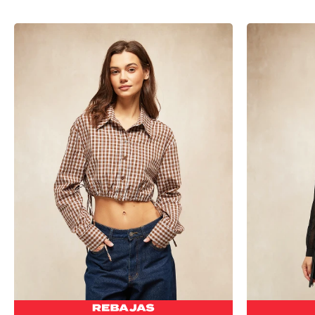
-
+
-
+