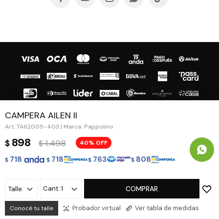
CAMPERA AILEN II
TA62005-403 | Marca: Pappolino
© Copyright 2026 / Guapa - Paprika
898
1.498
$
40
$
718
718
763
808
$
$
$
$
1
COMPRAR
Talle:
Fenicio
Probador virtual
Ver tabla de medidas
Conocé tu talle