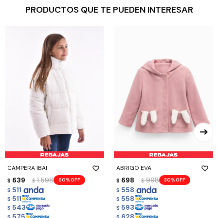
PRODUCTOS QUE TE PUEDEN INTERESAR
CAMPERA IBAI
ABRIGO EVA
639
1.598
698
998
60
30
$
$
$
$
511
558
$
$
511
558
$
$
543
593
$
$
575
628
$
$