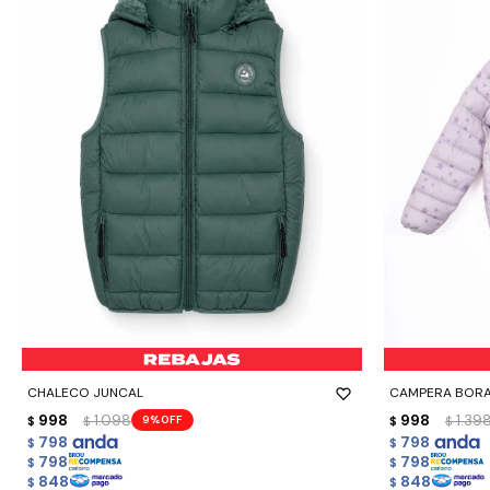
-
+
-
+
CHALECO JUNCAL
CAMPERA BOR
998
1.098
998
1.39
9
$
$
$
$
798
798
$
$
798
798
$
$
848
848
$
$