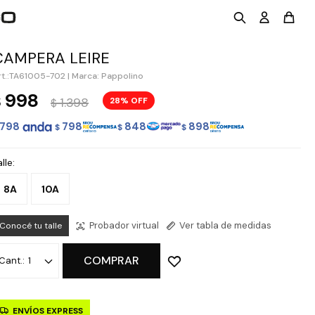
CAMPERA LEIRE
TA61005-702
|
Marca: Pappolino
998
$
1.398
28
$
798
798
848
898
$
$
$
lle:
8A
10A
Probador virtual
Ver tabla de medidas
Conocé tu talle
COMPRAR
1
ENVÍOS EXPRESS