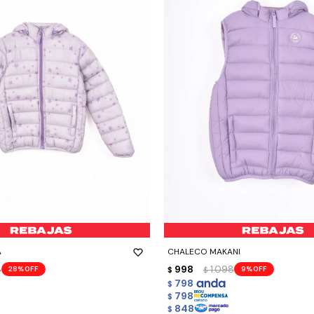
-
+
A
CHALECO MAKANI
8
998
1.098
28
9
$
$
798
$
798
$
848
$