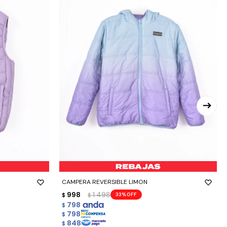
-
+
CAMPERA REVERSIBLE LIMON
998
1.498
33
$
$
798
$
798
$
848
$