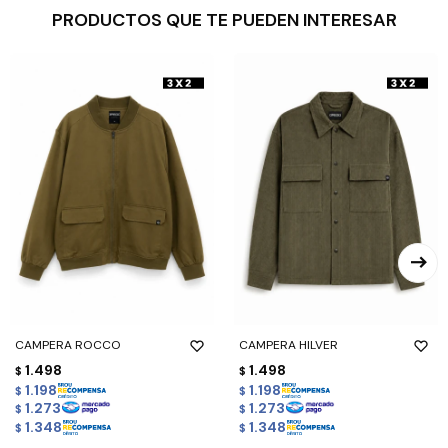
PRODUCTOS QUE TE PUEDEN INTERESAR
CAMPERA ROCCO
CAMPERA HILVER
1.498
1.498
$
$
1.198
1.198
$
$
1.273
1.273
$
$
1.348
1.348
$
$