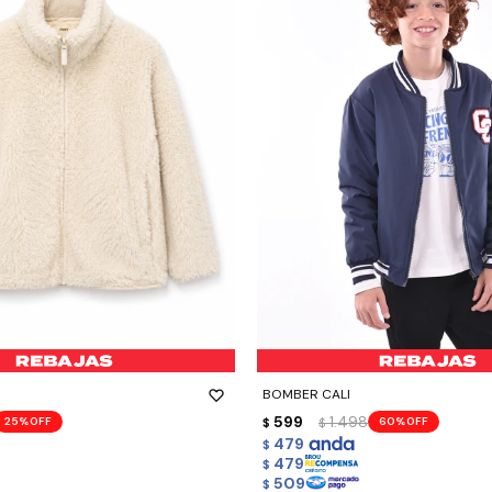
-
+
BOMBER CALI
599
1.498
25
60
$
$
479
$
479
$
509
$