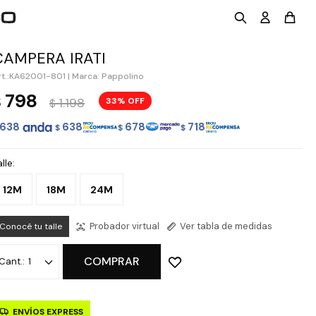
CAMPERA IRATI
KA62001-801
|
Marca: Pappolino
798
$
1.198
33
$
638
638
678
718
$
$
$
lle:
12M
18M
24M
Probador virtual
Ver tabla de medidas
Conocé tu talle
COMPRAR
1
ENVÍOS EXPRESS