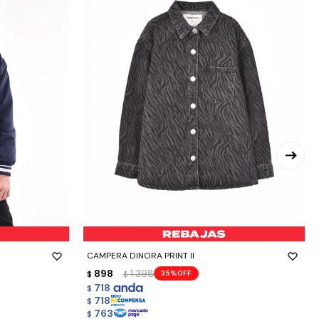
-
+
CAMPERA DINORA PRINT II
898
1.398
35
$
$
718
$
718
$
763
$