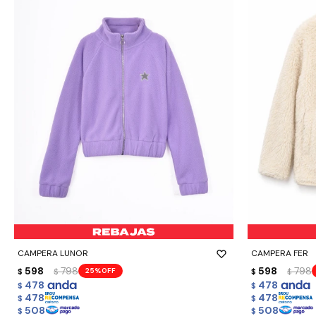
-
+
-
+
CAMPERA LUNOR
CAMPERA FER
598
798
598
798
25
$
$
$
$
478
478
$
$
478
478
$
$
508
508
$
$