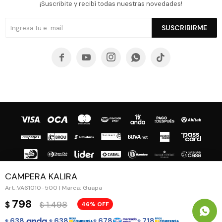
¡Suscribite y recibí todas nuestras novedades!
SUSCRIBIRME





CAMPERA KALIRA
VA61010-500 | Marca: Guapa
© Copyright 2026 / Guapa - Paprika
798
1.498
$
46
$
638
638
678
718
$
$
$
$