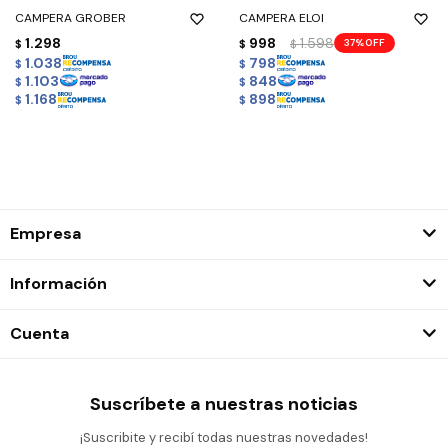
CAMPERA GROBER
CAMPERA ELOI
1.298
998
1.598
37
$
$
$
1.038
798
$
$
1.103
848
$
$
1.168
898
$
$
Empresa
Información
Cuenta
Suscríbete a nuestras noticias
¡Suscribite y recibí todas nuestras novedades!