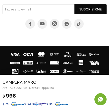
SUSCRIBIRME





CAMPERA MARC
TA65002-62 | Marca: Pappolino
© Copyright 2026 / Guapa - Paprika
998
$
798
848
898
$
$
$