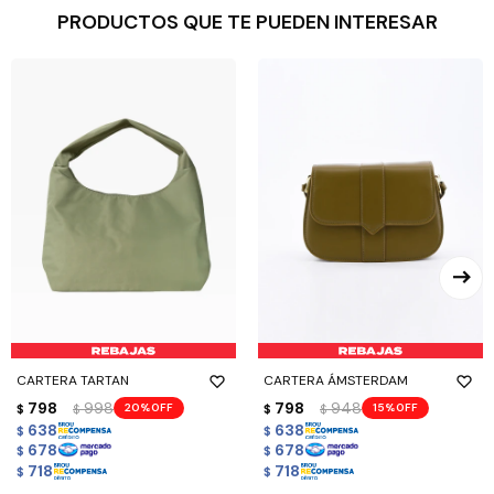
PRODUCTOS QUE TE PUEDEN INTERESAR
CARTERA TARTAN
CARTERA ÁMSTERDAM
798
998
798
948
20
15
$
$
$
$
638
638
$
$
678
678
$
$
718
718
$
$