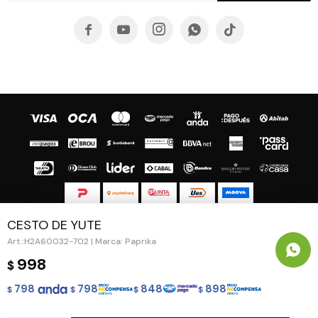





CESTO DE YUTE
© Copyright 2026 / Guapa - Paprika
H2A60032-702 | Marca: Paprika
998
$
798
798
848
898
$
$
$
$