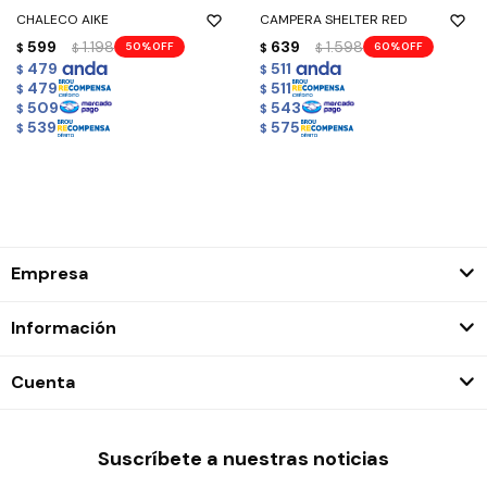
CHALECO AIKE
CAMPERA SHELTER RED
599
1.198
639
1.598
50
60
$
$
$
$
479
511
$
$
479
511
$
$
509
543
$
$
539
575
$
$
Empresa
Información
Cuenta
Suscríbete a nuestras noticias