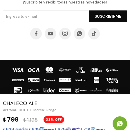
¡Suscribite y recibí todas nuestras novedades!
SUSCRIBIRME





CHALECO ALE
MA61001-01 | Marca: Grego
© Copyright 2026 / Guapa - Paprika
798
1.198
$
33
$
638
638
678
718
$
$
$
$