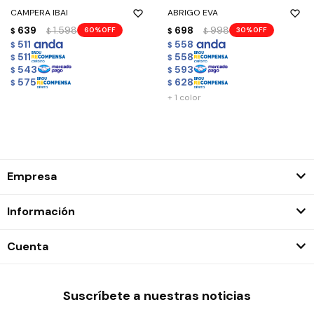
CAMPERA IBAI
ABRIGO EVA
639
1.598
698
998
60
30
$
$
$
$
511
558
$
$
511
558
$
$
543
593
$
$
575
628
$
$
+ 1 color
Empresa
Información
Cuenta
Suscríbete a nuestras noticias