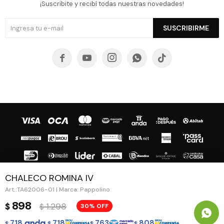
¡Suscribite y recibí todas nuestras novedades!
SUSCRIBIRME





CHALECO ROMINA IV
TA62006-01 | Marca: Pappolino
© Copyright 2026 / Guapa - Paprika
898
1.298
$
30
$
718
718
763
808
$
$
$
$