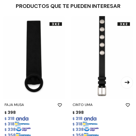
PRODUCTOS QUE TE PUEDEN INTERESAR
FAJA MUSA
CINTO UMA
398
398
$
$
318
318
$
$
318
318
$
$
338
338
$
$
358
358
$
$