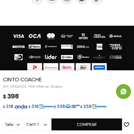
CINTO COACHE
© Copyright 2026 / Guapa - Paprika
UF62002-708 | Marca: Guapa
398
$
318
318
338
358
$
$
$
$
Fenicio
1
COMPRAR
Talle: