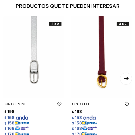
PRODUCTOS QUE TE PUEDEN INTERESAR
CINTO POME
CINTO ELI
198
198
$
$
158
158
$
$
158
158
$
$
168
168
$
$
178
178
$
$