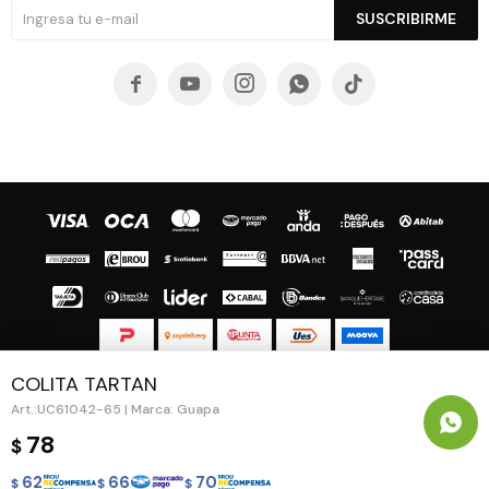
SUSCRIBIRME





COLITA TARTAN
© Copyright 2026 / Guapa - Paprika
UC61042-65 | Marca: Guapa
78
$
62
66
70
$
$
$