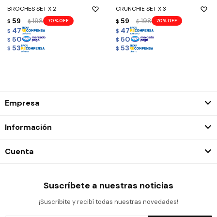
BROCHES SET X 2
CRUNCHIE SET X 3
59
198
59
198
70
70
$
$
$
$
47
47
$
$
50
50
$
$
53
53
$
$
Empresa
Información
Cuenta
Suscríbete a nuestras noticias
¡Suscribite y recibí todas nuestras novedades!