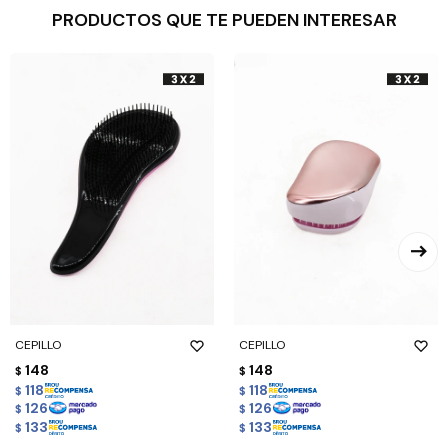
PRODUCTOS QUE TE PUEDEN INTERESAR
CEPILLO
CEPILLO
148
148
$
$
118
118
$
$
126
126
$
$
133
133
$
$