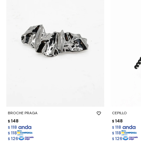
-
+
-
+
BROCHE PRAGA
CEPILLO
148
148
$
$
118
118
$
$
118
118
$
$
126
126
$
$