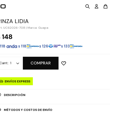
PINZA LIDIA
UC62026-708
|
Marca: Guapa
148
$
118
118
126
133
$
$
$
COMPRAR
1
ENVÍOS EXPRESS
DESCRIPCIÓN
MÉTODOS Y COSTOS DE ENVÍO