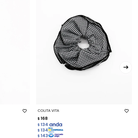
-
+
COLITA VITA
168
$
134
$
134
$
143
$