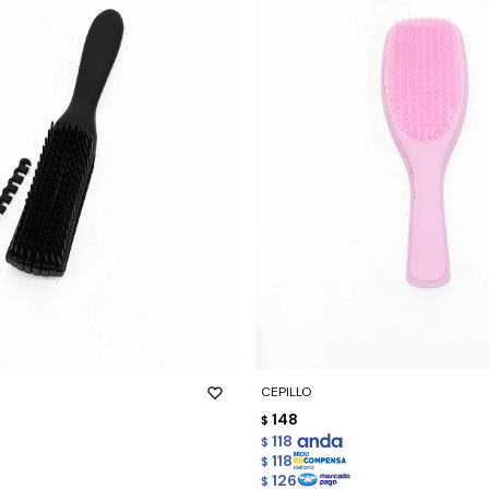
-
+
CEPILLO
148
$
118
$
118
$
126
$