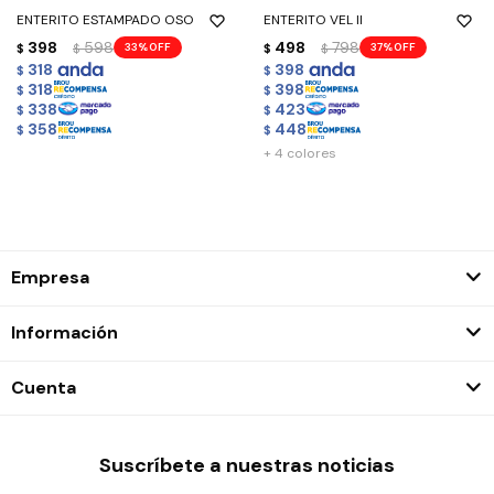
ENTERITO ESTAMPADO OSO
ENTERITO VEL II
398
598
498
798
33
37
$
$
$
$
318
398
$
$
318
398
$
$
338
423
$
$
358
448
$
$
+ 4 colores
Empresa
Información
Cuenta
Suscríbete a nuestras noticias