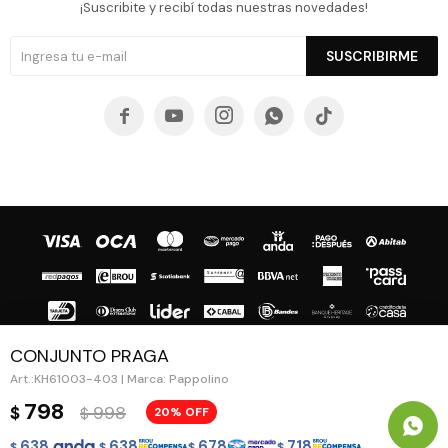
¡Suscribite y recibí todas nuestras novedades!
SUSCRIBIRME





CONJUNTO PRAGA
KH61003-403 | Marca: Pappolino
© Copyright 2026 / Guapa - Paprika
798
998
$
20
$
638
638
678
718
$
$
$
$