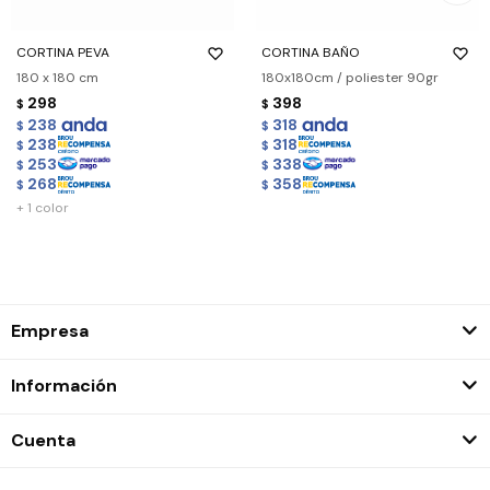
CORTINA PEVA
CORTINA BAÑO
180 x 180 cm
180x180cm / poliester 90gr
298
398
$
$
238
318
$
$
238
318
$
$
253
338
$
$
268
358
$
$
+ 1 color
Empresa
Información
Cuenta