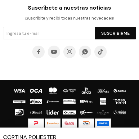
Suscríbete a nuestras noticias
¡Suscribite y recibí todas nuestras novedades!
SUSCRIBIRME





CORTINA POLIESTER
© Copyright 2026 / Guapa - Paprika