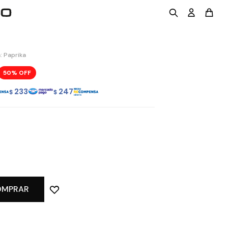
: Paprika
50
233
247
$
$
OMPRAR