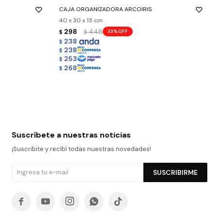
CAJA ORGANIZADORA ARCOIRIS
40 x 30 x 15 cm
298
448
33
$
$
238
$
238
$
253
$
268
$
Suscríbete a nuestras noticias
¡Suscribite y recibí todas nuestras novedades!
SUSCRIBIRME




