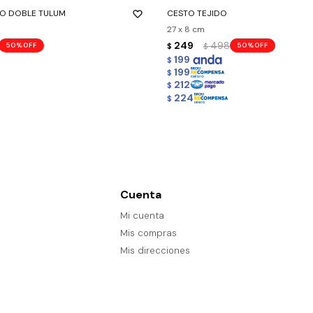
O DOBLE TULUM
CESTO TEJIDO
27 x 8 cm
249
498
50
50
$
$
199
$
199
$
212
$
224
$
Cuenta
Mi cuenta
Mis compras
Mis direcciones