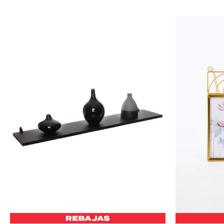
-
+
-
+