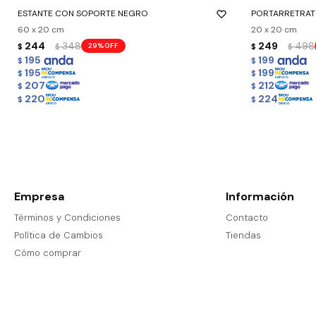
ESTANTE CON SOPORTE NEGRO
PORTARRETRAT
60 x 20 cm
20 x 20 cm
244
348
249
498
29
$
$
$
$
195
199
$
$
195
199
$
$
207
212
$
$
220
224
$
$
Empresa
Información
Términos y Condiciones
Contacto
Política de Cambios
Tiendas
Cómo comprar