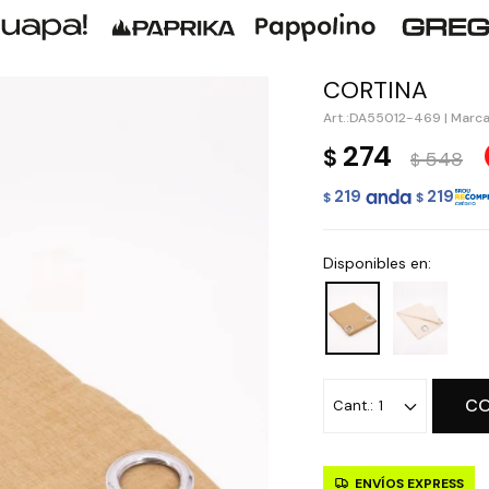
CORTINA
DA55012-469
|
Marca
274
$
548
$
219
219
$
$
Disponibles en:
C
1
ENVÍOS EXPRESS